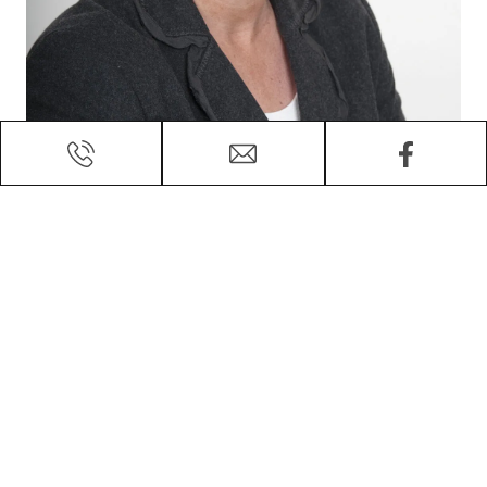
Kontaktieren Sie mich:
Michaela Schölermann
+43 (0)664 8111744
m.schoelermann@msi-properties.com
Michaela Schölermann Immobilien GmbH