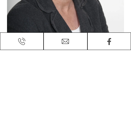
Kontaktieren Sie mich:
Michaela Schölermann
+43 (0)664 8111744
m.schoelermann@msi-properties.com
Michaela Schölermann Immobilien GmbH